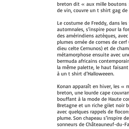
breton dit « aux mille boutons 
de vin, couvre un t shirt gag d
Le costume de Freddy, dans les 
automnales, s’inspire pour la fo
des amérindiens aztèques, avec 
plumes ornée de cornes de cerf
dieu celte Cernunos) et de cham
métamorphose ensuite avec une
bermuda africains contemporain
la même palette, le haut faisant 
à un t shirt d’Halloweeen.
Konan apparaît en hiver, les « 
breton, une lourde cape couvra
bouffant à la mode de Haute c
Bretagne et un riche gilet noir 
avec quelques rappels de flocon
plume. Son chapeau s’inspire d
sonneurs de Châteauneuf-du-Fa