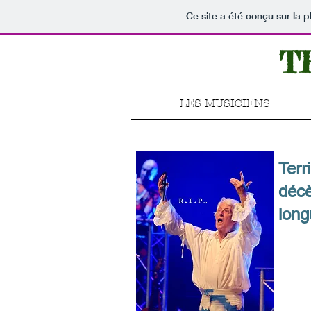
Ce site a été conçu sur la p
T
LES MUSICIENS
Terr
décè
long