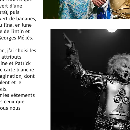
vert d’une
raï, puis
vert de bananes,
u final en lune
ée de Tintin et
eorges Méliès.
, j’ai choisi les
 attributs
ine et Patrick
c carte blanche
magination, dont
alent et le
ais.
r les vêtements
us ceux que
nous nous