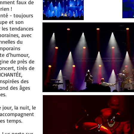
demment faux de
ien !
onté - toujours
oupe et son
 les tendances
oraines, avec
onnelles du
mporains
nte d’humour,
gine de près de
oncert, tirés de
NCHANTÉE,
inspirées des
fond des âges
es.
jour, la nuit, le
qui accompagnent
des temps.
-Luc porte sur