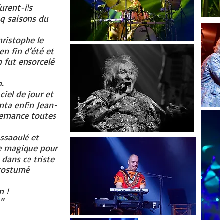
urent-ils
nq saisons du
hristophe le
en fin d’été et
 fut ensorcelé
.
ciel de jour et
nta enfin Jean-
lternance toutes
ssaoulé et
e magique pour
 dans ce triste
 costumé
n !
"