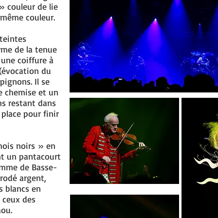
» couleur de lie
e même couleur.
teintes
rme de la tenue
une coiffure à
 (évocation du
pignons. Il se
 chemise et un
s restant dans
place pour finir
mois noirs » en
nt un pantacourt
omme de Basse-
brodé argent,
s blancs en
e ceux des
ou.