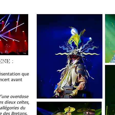
NE :
résentation que
oncert avant
 d’une overdose
s dieux celtes,
llégories du
e des Bretons.