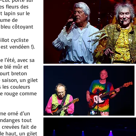
es fleurs des
t lapin sur le
tume de
e bleu côtoyant
llot cycliste
est vendéen !).
 l’été, avec sa
e blé mûr et
court breton
saison, un gilet
 les couleurs
que rouge comme
rne orné d’un
vendanges tout
crevées fait de
e haut, un gilet