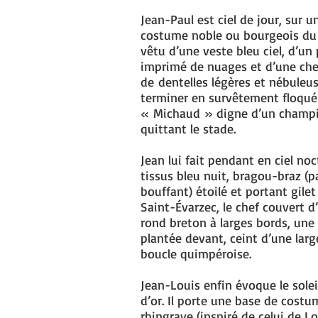
Jean-Paul est ciel de jour, sur 
costume noble ou bourgeois du X
vêtu d’une veste bleu ciel, d’un
imprimé de nuages et d’une ch
de dentelles légères et nébuleu
terminer en survêtement floqué
« Michaud » digne d’un champi
quittant le stade.
Jean lui fait pendant en ciel no
tissus bleu nuit, bragou-braz (
bouffant) étoilé et portant gile
Saint-Évarzec, le chef couvert 
rond breton à larges bords, une
plantée devant, ceint d’une larg
boucle quimpéroise.
Jean-Louis enfin évoque le soleil
d’or. Il porte une base de costu
rhingrave (inspiré de celui de Lo