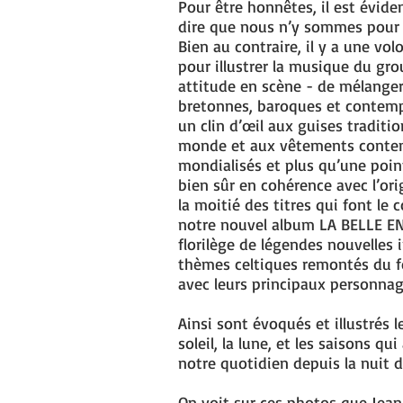
Pour être honnêtes, il est évi
dire que nous n’y sommes pour r
Bien au contraire, il y a une vol
pour illustrer la musique du gr
attitude en scène - de mélanger
bretonnes, baroques et contemp
un clin d’œil aux guises traditi
monde et aux vêtements conte
mondialisés et plus qu’une poi
bien sûr en cohérence avec l’ori
la moitié des titres qui font le c
notre nouvel album LA BELLE E
florilège de légendes nouvelles 
thèmes celtiques remontés du 
avec leurs principaux personnag
Ainsi sont évoqués et illustrés le 
soleil, la lune, et les saisons 
notre quotidien depuis la nuit 
On voit sur ces photos que Jean