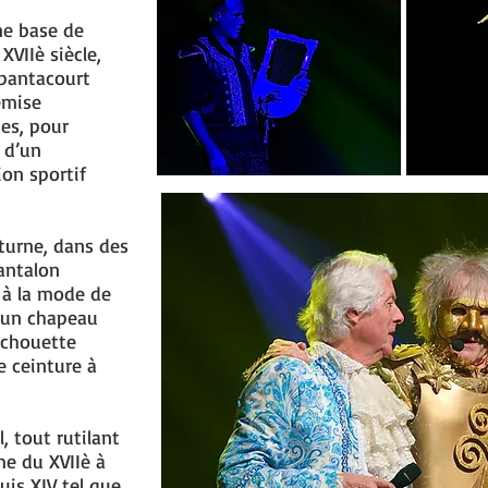
une base de
VIIè siècle,
 pantacourt
emise
ses, pour
 d’un
on sportif
cturne, dans des
pantalon
t à la mode de
d’un chapeau
 chouette
e ceinture à
, tout rutilant
me du XVIIè à
uis XIV tel que